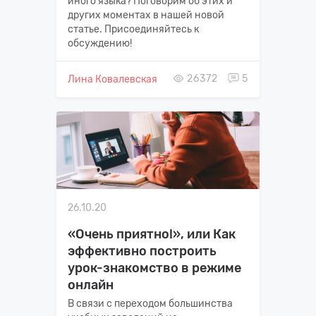
иного языка? Поговорим об этих и
других моментах в нашей новой
статье. Присоединяйтесь к
обсуждению!
26372
5
Лина Ковалевская
26.10.20
«Очень приятно!», или Как
эффективно построить
урок-знакомство в режиме
онлайн
В связи с переходом большинства