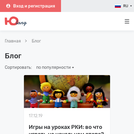
Вход и регистрация
RU
Главная
Блог
Блог
Сортировать:
по популярности
17.12.19
Игры на уроках РКИ: во что