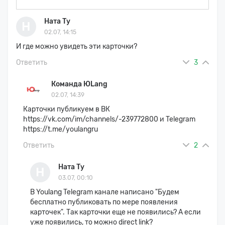
Ната Ту
Н
02.07, 14:15
И где можно увидеть эти карточки?
Ответить
3
Команда ЮLang
02.07, 14:39
Карточки публикуем в ВК
https://vk.com/im/channels/-239772800 и Telegram
https://t.me/youlangru
Ответить
2
Ната Ту
Н
03.07, 00:10
В Youlang Telegram канале написано "Будем
бесплатно публиковать по мере появления
карточек". Так карточки еще не появились? А если
уже появились, то можно direct link?