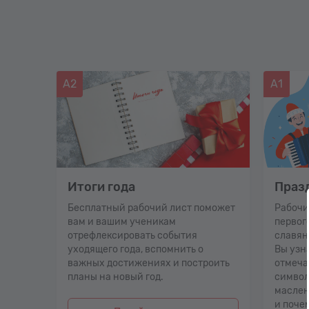
А2
А1
 в
Итоги года
Праз
Бесплатный рабочий лист поможет
Рабочи
вам и вашим ученикам
первог
(или
отрефлексировать события
славян
уходящего года, вспомнить о
Вы узна
важных достижениях и построить
отмечат
планы на новый год.
символ
маслен
и почем