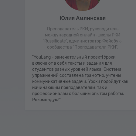
Юлия Амлинская
Преподаватель РКИ, руководитель
международной онлайн-школы РКИ
е! Я
"Russificate", администратор Фейсбук-
воими
сообщества "Преподаватели РКИ".
"YouLang - замечательный проект! Уроки
включают в себя тексты и задания для
Также
студентов разных уровней языка. Система
ную
упражнений составлена грамотно, учтены
коммуникативные задачи. Уроки подойдут как
дый
начинающим преподавателям, так и
профессионалам с большим опытом работы.
х лет
Рекомендую!"