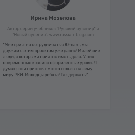
Ирина Мозелова
Автор серии учебников "Русский сувенир" и
Авт
"Новый сувенир". www.russian-blog.com
"
"Мне приятно сотрудничать с Ю-ланг, мы
"Мне 
дружим с этим проектом уже давно! Милейшие
Youla
люди, с которыми приятно иметь дело. У них
хоро
современные красиво оформленные уроки. Я
есть 
думаю, они приносят много пользы нашему
уров
миру РКИ. Молодцы ребята! Так держать!"
стран
понра
подро