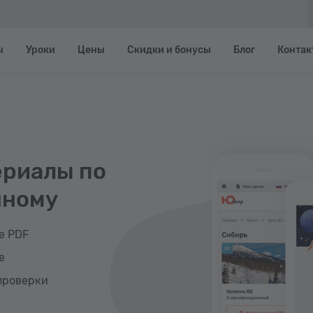
ы
Уроки
Цены
Скидки и бонусы
Блог
Контак
ериалы по
нному
е PDF
е
проверки