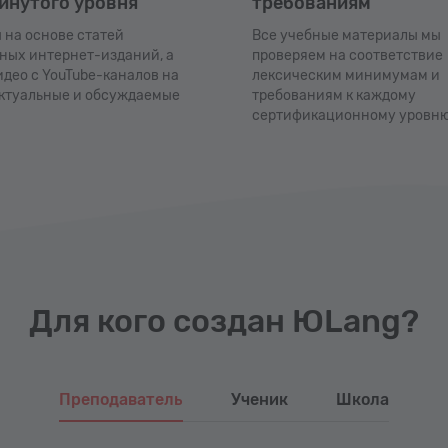
инутого уровня
требованиям
 на основе статей
Все учебные материалы мы
ных интернет-изданий, а
проверяем на соответствие
идео с YouTube-каналов на
лексическим минимумам и
ктуальные и обсуждаемые
требованиям к каждому
сертификационному уровню
Для кого создан ЮLang?
Преподаватель
Ученик
Школа