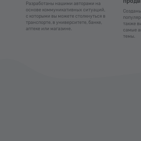
продв
Разработаны нашими авторами на
основе коммуникативных ситуаций,
Созданы
с которыми вы можете столкнуться в
популяр
транспорте, в университете, банке,
также в
аптеке или магазине.
самые а
темы.