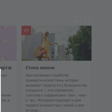
А1
C1
арта!
Стиль жизни
Как 
имых
Урок посвящен отработке
Продо
грамматической темы, которая
благо
т
вызывает трудности у большинства
«Ночле
учащихся, — это спряжение
уроке 
вление
глаголов с суффиксами -ова-, -ева-
мы об
тку, а
и -ва-. Материал подходит и для
социол
первого знакомства с темой, и для
выясн
ее закр...
причин