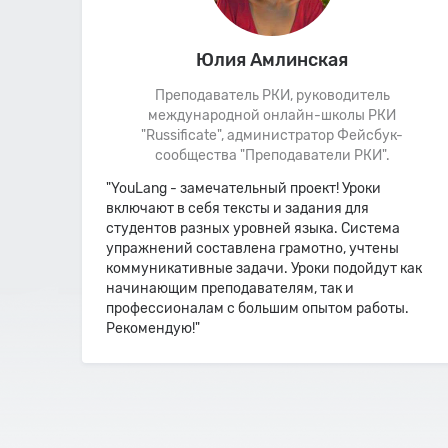
Юлия Амлинская
Преподаватель РКИ, руководитель
международной онлайн-школы РКИ
е! Я
"Russificate", администратор Фейсбук-
воими
сообщества "Преподаватели РКИ".
"YouLang - замечательный проект! Уроки
включают в себя тексты и задания для
Также
студентов разных уровней языка. Система
ную
упражнений составлена грамотно, учтены
коммуникативные задачи. Уроки подойдут как
дый
начинающим преподавателям, так и
профессионалам с большим опытом работы.
х лет
Рекомендую!"