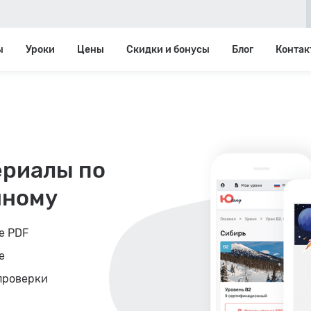
ы
Уроки
Цены
Скидки и бонусы
Блог
Контак
ериалы по
нному
е PDF
е
проверки