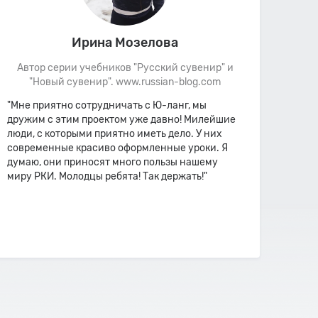
Ирина Мозелова
Автор серии учебников "Русский сувенир" и
Авт
"Новый сувенир". www.russian-blog.com
"
"Мне приятно сотрудничать с Ю-ланг, мы
"Мне 
дружим с этим проектом уже давно! Милейшие
Youla
люди, с которыми приятно иметь дело. У них
хоро
современные красиво оформленные уроки. Я
есть 
думаю, они приносят много пользы нашему
уров
миру РКИ. Молодцы ребята! Так держать!"
стран
понра
подро