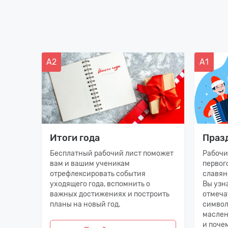
А2
А1
 в
Итоги года
Праз
Бесплатный рабочий лист поможет
Рабочи
вам и вашим ученикам
первог
(или
отрефлексировать события
славян
уходящего года, вспомнить о
Вы узна
важных достижениях и построить
отмечат
планы на новый год.
символ
маслен
и почем