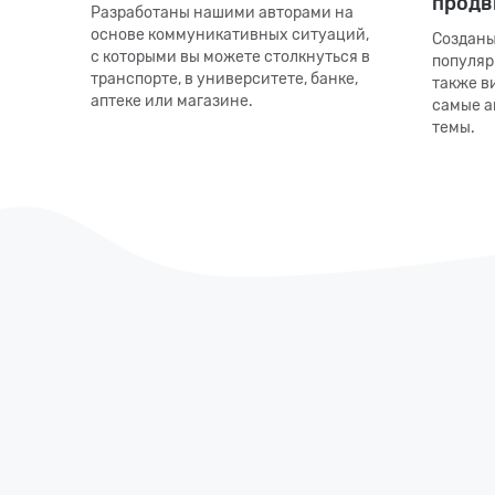
продв
Разработаны нашими авторами на
основе коммуникативных ситуаций,
Созданы
с которыми вы можете столкнуться в
популяр
транспорте, в университете, банке,
также в
аптеке или магазине.
самые а
темы.