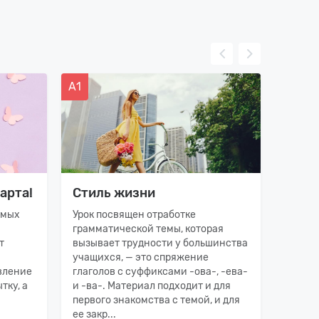
А1
C1
арта!
Стиль жизни
Как 
имых
Урок посвящен отработке
Продо
грамматической темы, которая
благо
т
вызывает трудности у большинства
«Ночле
учащихся, — это спряжение
уроке 
вление
глаголов с суффиксами -ова-, -ева-
мы об
тку, а
и -ва-. Материал подходит и для
социол
первого знакомства с темой, и для
выясн
ее закр...
причин