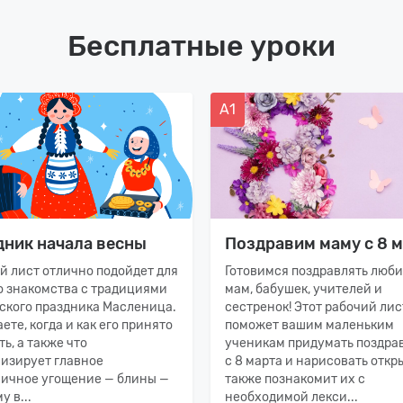
Бесплатные уроки
А1
дник начала весны
Поздравим маму с 8 м
й лист отлично подойдет для
Готовимся поздравлять люб
о знакомства с традициями
мам, бабушек, учителей и
ского праздника Масленица.
сестренок! Этот рабочий лис
ете, когда и как его принято
поможет вашим маленьким
ь, а также что
ученикам придумать поздра
изирует главное
с 8 марта и нарисовать откры
ичное угощение — блины —
также познакомит их с
у в...
необходимой лекси...