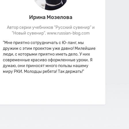
Ирина Мозелова
Автор серии учебников "Русский сувенир" и
Авт
"Новый сувенир". www.russian-blog.com
"
"Мне приятно сотрудничать с Ю-ланг, мы
"Мне 
дружим с этим проектом уже давно! Милейшие
Youla
люди, с которыми приятно иметь дело. У них
хоро
современные красиво оформленные уроки. Я
есть 
думаю, они приносят много пользы нашему
уров
миру РКИ. Молодцы ребята! Так держать!"
стран
понра
подро